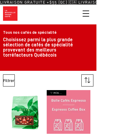
LIVRAISON GRATUITE +$55 [QC] 🇨🇦 
Tous nos cafés de spécialité
Choisissez parmi la plus grande
sélection de cafés de spécialité
provevant des meilleurs
torréfacteurs Québécois
Toujours livré frais.
Filtrer
✨ mis à jour