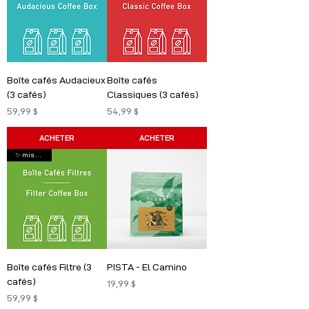
Boîte cafés Audacieux
Boîte cafés
(3 cafés)
Classiques (3 cafés)
Prix
Prix
59,99 $
54,99 $
ACHETER
ACHETER
✨ mis à jour
Boîte cafés Filtre (3
PISTA - El Camino
cafés)
Prix
19,99 $
Prix
59,99 $