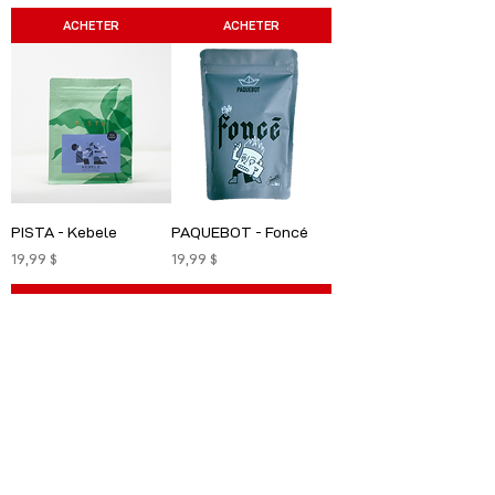
ACHETER
ACHETER
PISTA - Kebele
PAQUEBOT - Foncé
Prix
Prix
19,99 $
19,99 $
ACHETER
ACHETER